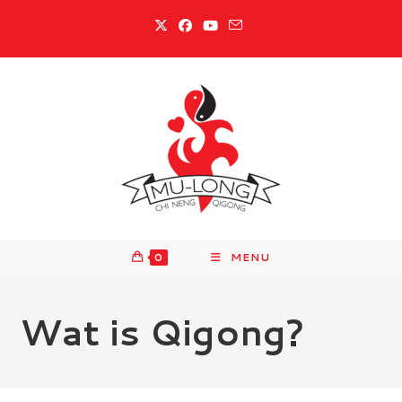
Ga
naar
inhoud
0
MENU
Wat is Qigong?