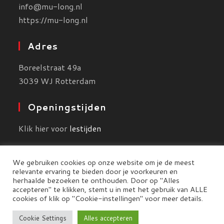
info@mu-long.nl
https://mu-long.nl
Adres
Boreelstraat 49a
3039 WJ Rotterdam
Openingstijden
Klik hier voor
lestijden
We gebruiken cookies op onze website om je de meest
relevante ervaring te bieden door je voorkeuren en
herhaalde bezoeken te onthouden. Door op "Alles
accepteren" te klikken, stemt u in met het gebruik van ALLE
cookies of klik op "Cookie-instellingen" voor meer details.
Algemene Voorwaarden
-
Privacy Policy
-
Cookie Settings
Alles accepteren