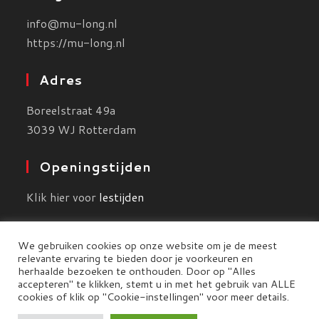
info@mu-long.nl
https://mu-long.nl
Adres
Boreelstraat 49a
3039 WJ Rotterdam
Openingstijden
Klik hier voor
lestijden
We gebruiken cookies op onze website om je de meest
relevante ervaring te bieden door je voorkeuren en
herhaalde bezoeken te onthouden. Door op "Alles
accepteren" te klikken, stemt u in met het gebruik van ALLE
cookies of klik op "Cookie-instellingen" voor meer details.