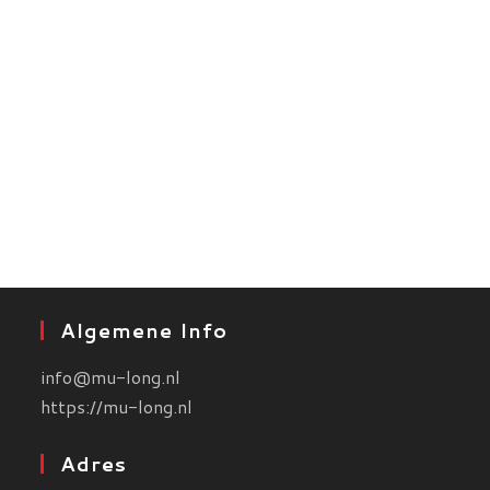
Algemene Info
info@mu-long.nl
https://mu-long.nl
Adres