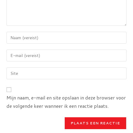
Voer
je
naam
Voer
of
je
gebruikersnaam
e-
Voer
in
mail
je
om
in
site
te
om
URL
reageren
Mijn naam, e-mail en site opslaan in deze browser voor
te
in
kunnen
de volgende keer wanneer ik een reactie plaats.
(optioneel)
reageren