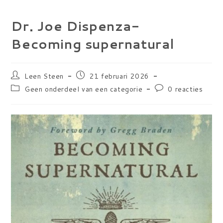
Dr. Joe Dispenza-
Becoming supernatural
Bericht
Bericht
Leen Steen
21 februari 2026
auteur:
gepubliceerd
Berichtcategorie:
Bericht
Geen onderdeel van een categorie
0 reacties
op:
reacties: