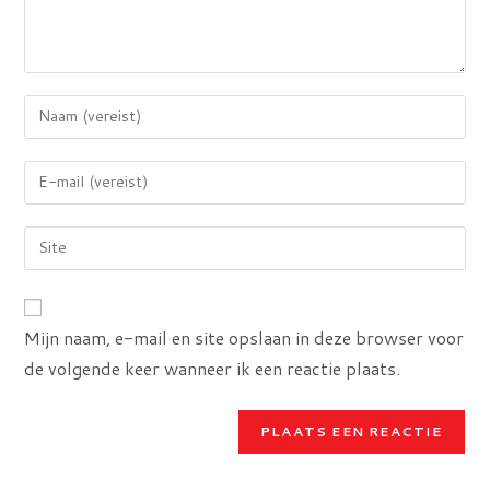
Voer
je
naam
Voer
of
je
gebruikersnaam
e-
Voer
in
mail
je
om
in
site
te
om
URL
reageren
Mijn naam, e-mail en site opslaan in deze browser voor
te
in
kunnen
de volgende keer wanneer ik een reactie plaats.
(optioneel)
reageren