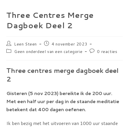
Three Centres Merge
Dagboek Deel 2
Bericht
Bericht
Leen Steen
4 november 2023
auteur:
gepubliceerd
Berichtcategorie:
Bericht
Geen onderdeel van een categorie
0 reacties
op:
reacties:
Three centres merge dagboek deel
2
Gisteren (5 nov 2023) bereikte ik de 200 uur.
Met een half uur per dag in de staande meditatie
betekent dat 400 dagen oefenen.
Ik ben bezig met het uitvoeren van 1000 uur staande