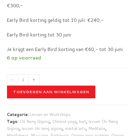
€300,-
Early Bird korting geldig tot 10 juli: €240,-
Early Bird korting tot 30 juni
Je krijgt een Early Bird korting van €60,- tot 30 juni
6 op voorraad
Basiscursus
-
+
Body
TOEVOEGEN AAN WINKELWAGEN
&
Mind
Methode
Categorie:
Lessen en Workshops
donderdagavond
Tags:
Chi Neng Qigong
,
Chinese yoga
,
hart
,
lessen Chi Neng
vanaf
Qigong
,
lessen zhi neng qigong
,
martial arts
,
Meditatie
,
3
Mindfulness
,
Mu-Long
,
Parkinson
,
Qigong voor ouderen
,
Qigong