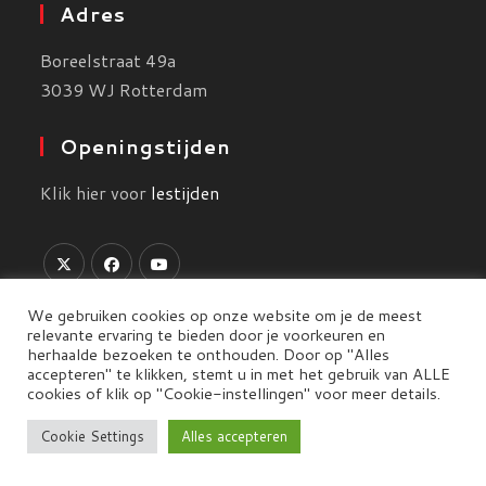
Adres
Boreelstraat 49a
3039 WJ Rotterdam
Openingstijden
Klik hier voor
lestijden
We gebruiken cookies op onze website om je de meest
relevante ervaring te bieden door je voorkeuren en
herhaalde bezoeken te onthouden. Door op "Alles
accepteren" te klikken, stemt u in met het gebruik van ALLE
Algemene Voorwaarden
-
Privacy Policy
-
cookies of klik op "Cookie-instellingen" voor meer details.
Copyright 2026 - Website by
Fuzz Dogs
Cookie Settings
Alles accepteren