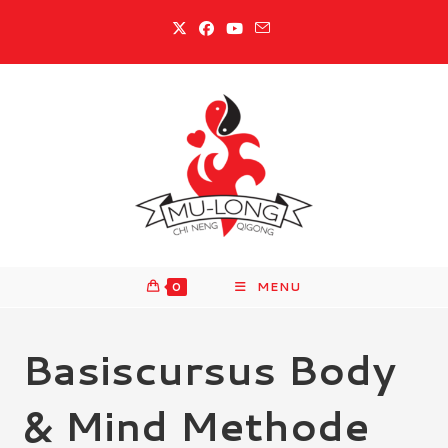
Ga
naar
inhoud
0
MENU
Basiscursus Body
& Mind Methode