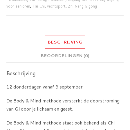
september
voor senioren
,
Tai Chi
,
vechtsport
,
Zhi Neng Qigong
aantal
BESCHRIJVING
BEOORDELINGEN (0)
Beschrijving
12 donderdagen vanaf 3 september
De Body & Mind methode versterkt de doorstroming
van Qi door je lichaam en geest.
De Body & Mind methode staat ook bekend als Chi