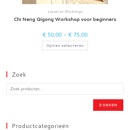
Lessen en Workshops
Chi Neng Qigong Workshop voor beginners
€
50,00
-
€
75,00
Prijsklasse:
€ 50,00
tot
Dit
Opties selecteren
€ 75,00
product
heeft
meerdere
variaties.
Deze
optie
kan
Zoek
gekozen
worden
op
de
productpagina
ZOEKEN
Productcategorieën