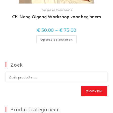
Lessen en Workshops
Chi Neng Qigong Workshop voor beginners
€
50,00
-
€
75,00
Prijsklasse:
€ 50,00
tot
Dit
Opties selecteren
€ 75,00
product
heeft
meerdere
variaties.
Deze
optie
kan
Zoek
gekozen
worden
op
de
productpagina
ZOEKEN
Productcategorieën