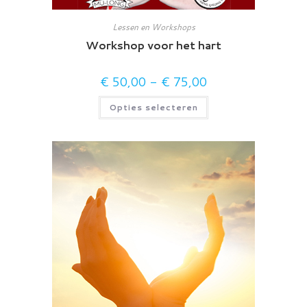
Lessen en Workshops
Workshop voor het hart
€
50,00
-
€
75,00
Prijsklasse:
€ 50,00
tot
Dit
Opties selecteren
€ 75,00
product
heeft
meerdere
variaties.
Deze
optie
kan
gekozen
worden
op
de
productpagina