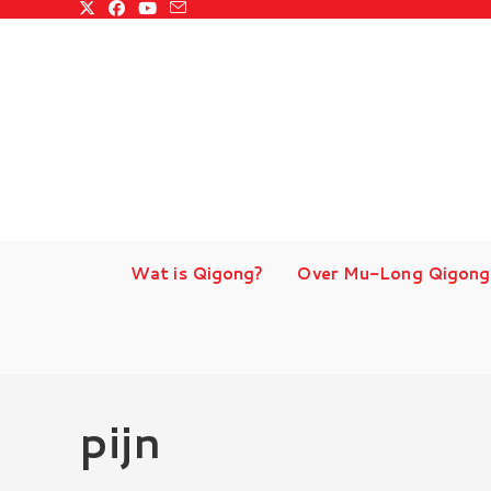
Ga
naar
inhoud
Wat is Qigong?
Over Mu-Long Qigong
pijn