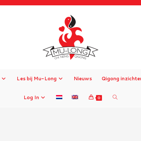
Les bij Mu-Long
Nieuws
Qigong inzichte
Log In
Toggle
0
site
zoeken