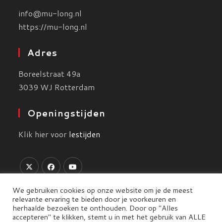
info@mu-long.nl
https://mu-long.nl
Adres
Boreelstraat 49a
3039 WJ Rotterdam
Openingstijden
Klik hier voor
lestijden
We gebruiken cookies op onze website om je de meest
relevante ervaring te bieden door je voorkeuren en
herhaalde bezoeken te onthouden. Door op "Alles
accepteren" te klikken, stemt u in met het gebruik van ALLE
Algemene Voorwaarden
-
Privacy Policy
-