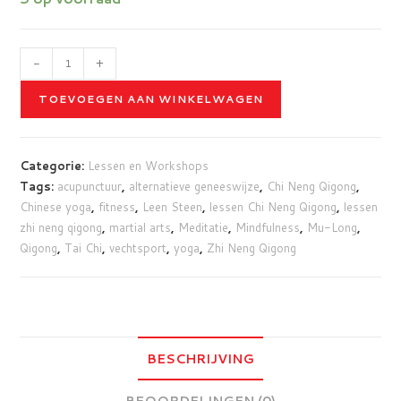
Doorlopende
-
+
basiscursus
TOEVOEGEN AAN WINKELWAGEN
Chi
Neng
Qigong
Categorie:
Lessen en Workshops
woensdagavond
Tags:
acupunctuur
,
alternatieve geneeswijze
,
Chi Neng Qigong
,
vanaf
Chinese yoga
,
fitness
,
Leen Steen
,
lessen Chi Neng Qigong
,
lessen
2
zhi neng qigong
,
martial arts
,
Meditatie
,
Mindfulness
,
Mu-Long
,
september
Qigong
,
Tai Chi
,
vechtsport
,
yoga
,
Zhi Neng Qigong
aantal
BESCHRIJVING
BEOORDELINGEN (0)