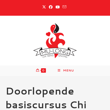
Ga
naar
inhoud
0
MENU
Doorlopende
basiscursus Chi